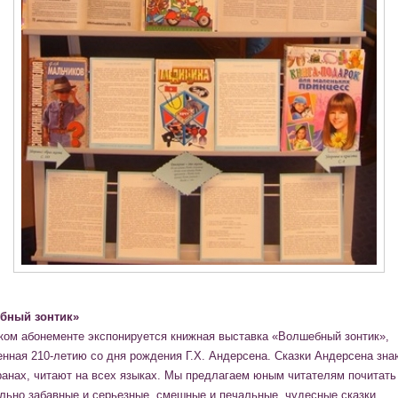
бный зонтик»
ком абонементе экспонируется книжная выставка «Волшебный зонтик»,
нная 210-летию со дня рождения Г.Х. Андерсена. Сказки Андерсена зна
ранах, читают на всех языках. Мы предлагаем юным читателям почитать
льно забавные и серьезные, смешные и печальные, чудесные сказки