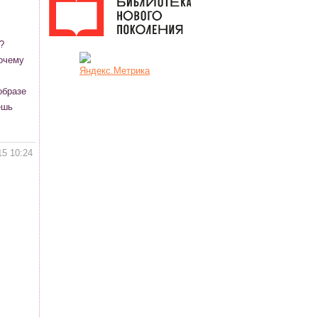
?
Почему
образе
ешь
15 10:24