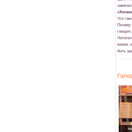
замечат
«Хочеш
Что так
Почему 
говорят,
Читател
жизни, 
быть зд
Гале
На