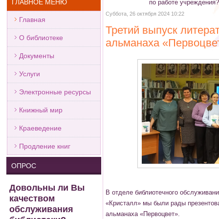
ГЛАВНОЕ МЕНЮ
по работе учреждения
Суббота, 26 октября 2024 10:22
Главная
Третий выпуск литера
О библиотеке
альманаха «Первоцве
Документы
Услуги
Электронные ресурсы
Книжный мир
Краеведение
Продление книг
ОПРОС
Довольны ли Вы
В отделе библиотечного обслуживан
качеством
«Кристалл» мы были рады презентова
обслуживания
альманаха «Первоцвет».