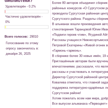
библиотеки?
Более 80 авторов объединил сборник
Удовлетворён - 0.2%
районных конкурсов «О Сургутском р
проводила Сургутская районная цент
Частично удовлетворён -
Сургутского района. Разделы сборник
0%
В альманах вошли произведения авто
стихотворения Таранцовой Юлии Ива
«Подвиги героев чтим», Ягудиной Айг
Всего голосов:
: 29010
Рассказы учащихся Нижнесортымско
Голосование по этому
Петровой Екатерины «Живой огонек в
опросу закончилось в:
«Гармонь–гармонь».
декабря 26, 2025
В сборнике более 30 новых имён, 19 
Приглашённым авторам были вручены
впечатлениями, рассказали, что явл
рассказы и участвовать в литературн
Директор Сургутской районной центр
Ковалева отметила, что главной зада
поддержка литературно-одарённых люд
Сургутском районе!
Хотим пожелать всем нам мира, добра
Все выпуски альманаха «Первоцвет» 